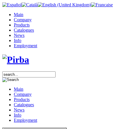
Main
Company
Products
Catalogues
News
Info
Employment
Main
Company
Products
Catalogues
News
Info
Employment